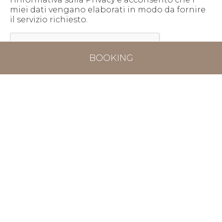
miei dati vengano elaborati in modo da fornire
il servizio richiesto.
TOP
BOOKING
GALLERY
DOVE SIAMO
RICHIESTA DISPONIBILITÀ
PRIVACY POLICY
COOKIE POLICY
IMPOSTAZIONI COOKIE